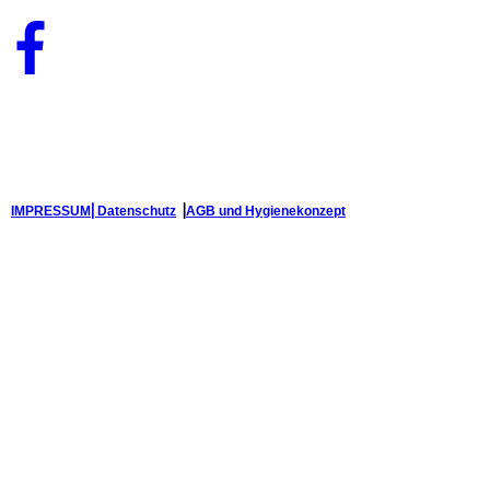
IMPRESSUM⎢
Datenschutz
⎟
AGB und Hygienekonzept