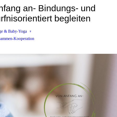
nfang an- Bindungs- und
fnisorientiert begleiten
ge & Baby-Yoga
ammen-Kooperation