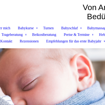
Von A
Bedür
r mich
Babykurse
Turnen
Babyschlaf
Babymassa
Trageberatung
Beikostberatung
Preise & Termine
Heb
Kontakt
Rezensionen
Empfehlungen für das erste Babyjahr