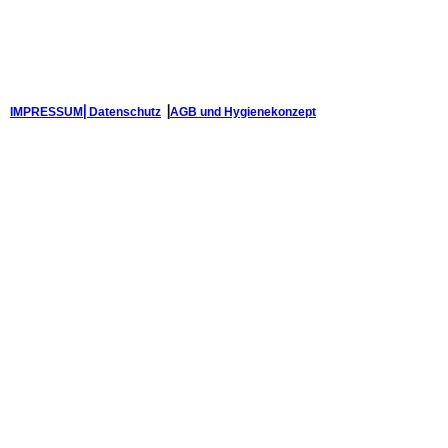
IMPRESSUM⎢
Datenschutz
⎟
AGB und Hygienekonzept